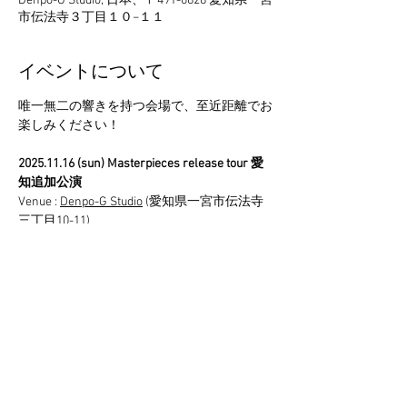
Denpo-G Studio, 日本、〒491-0828 愛知県一宮
市伝法寺３丁目１０−１１
イベントについて
唯一無二の響きを持つ会場で、至近距離でお
楽しみください！
2025.11.16 (sun) Masterpieces release tour 愛
知追加公演
Venue : 
Denpo-G Studio
 (愛知県一宮市伝法寺
三丁目10-11)
JR東海道線・稲沢駅が最寄。駅から会場ま
での送迎もあります。
Open 15:00 / Start 15:30
Fee 4,000円 (税込・自由席）
さらに表示