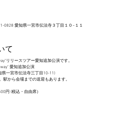
本、〒491-0828 愛知県一宮市伝法寺３丁目１０−１１
いて
athway"リリースツアー愛知追加公演です。
 Pathway" 愛知追加公演
愛知県一宮市伝法寺三丁目10-11)
寄。駅から会場までの送迎もあります。
日4,500円 (税込・自由席）