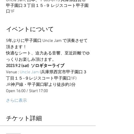
Uncle Jam, 日本、〒663-8113 兵庫県西宮市
甲子園口３丁目１５−９ レジスコート甲子園
口1F
イベントについて
5年ぶりに甲子園口 Uncle Jam で演奏させて
頂きます！
快適なシート、迫力ある音響、至近距離でゆ
っくりお楽しみ頂けます。
2023.9.2 (sat)  ソロギターライブ
Venue : 
Uncle Jam
 (兵庫県西宮市甲子園口３
丁目１５−９レジスコート甲子園口1F)
JR神戸線・甲子園口駅より徒歩約3分
Open 16:00 / Start 17:00
さらに表示
チケット詳細