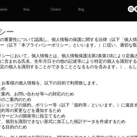
hedule
Shop
Contact
Blog
シー
の重要性について認識し、個人情報の保護に関する法律（以下「個人情
ー（以下「本プライバシーポリシー」といいます。）に従い、適切な取
ーポリシーにおいて、個人情報とは、個人情報保護法第2条第1項により定
に含まれる氏名、生年月日その他の記述等により特定の個人を識別する
定の個人を識別することができることとなるものを含みます。）、もし
は、お客様の個人情報を、以下の目的で利用致します。
ため
ご案内、お問い合わせ等への対応のため
等のご案内のため
当ショップの規約、ポリシー等（以下「規約等」といいます。）に違反
規約等の変更などを通知するため
新サービスの開発等に役立てるため
て、個別を識別できない形式に加工した統計データを作成するため
する目的のため