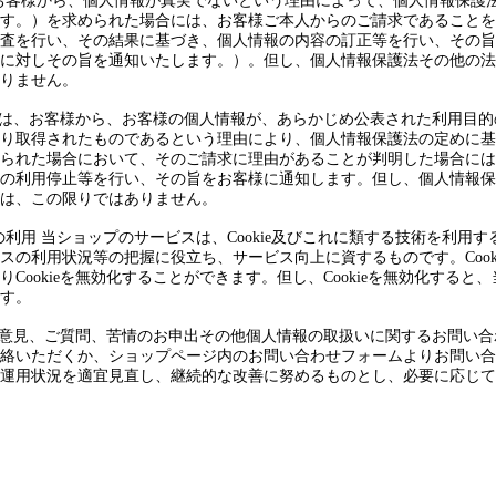
は、お客様から、個人情報が真実でないという理由によって、個人情報保
す。）を求められた場合には、お客様ご本人からのご請求であることを
査を行い、その結果に基づき、個人情報の内容の訂正等を行い、その旨
に対しその旨を通知いたします。）。但し、個人情報保護法その他の法
りません。
ョップは、お客様から、お客様の個人情報が、あらかじめ公表された利用目
り取得されたものであるという理由により、個人情報保護法の定めに基
られた場合において、そのご請求に理由があることが判明した場合には
の利用停止等を行い、その旨をお客様に通知します。但し、個人情報保
は、この限りではありません。
の技術の利用 当ショップのサービスは、Cookie及びこれに類する技術を利
スの利用状況等の把握に役立ち、サービス向上に資するものです。Cook
Cookieを無効化することができます。但し、Cookieを無効化する
す。
出、ご意見、ご質問、苦情のお申出その他個人情報の取扱いに関するお問い
いただくか、ショップページ内のお問い合わせフォームよりお問い合わせ
運用状況を適宜見直し、継続的な改善に努めるものとし、必要に応じて