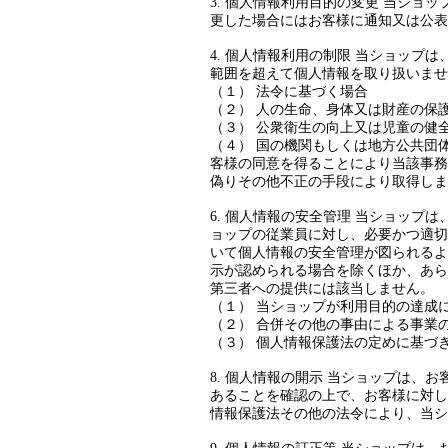
3. 個人情報利用目的の変更 当シ
更した場合にはお客様に通知又は公表
4. 個人情報利用の制限 当ショッ
範囲を超えて個人情報を取り扱いませ
（１） 法令に基づく場合
（２） 人の生命、身体又は財産の保
（３） 公衆衛生の向上又は児童の健
（４） 国の機関もしくは地方公共団
客様の同意を得ることにより当該事務
偽りその他不正の手段により取得しま
6. 個人情報の安全管理 当ショッ
ョップの従業員に対し、必要かつ適切
いて個人情報の安全管理が図られるよ
示が認められる場合を除くほか、あら
第三者への提供には該当しません。
（１） 当ショップが利用目的の達成
（２） 合併その他の事由による事業
（３） 個人情報保護法の定めに基づ
8. 個人情報の開示 当ショップは
あることを確認の上で、お客様に対し
情報保護法その他の法令により、当シ