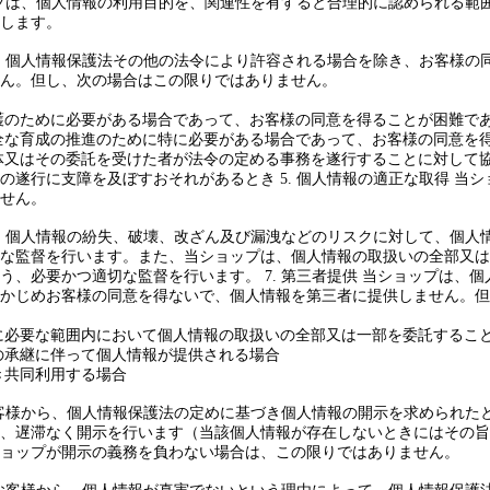
ョップは、個人情報の利用目的を、関連性を有すると合理的に認められる
します。
プは、個人情報保護法その他の法令により許容される場合を除き、お客様
ん。但し、次の場合はこの限りではありません。
護のために必要がある場合であって、お客様の同意を得ることが困難で
全な育成の推進のために特に必要がある場合であって、お客様の同意を
体又はその委託を受けた者が法令の定める事務を遂行することに対して
の遂行に支障を及ぼすおそれがあるとき 5. 個人情報の適正な取得 当
せん。
プは、個人情報の紛失、破壊、改ざん及び漏洩などのリスクに対して、個
な監督を行います。また、当ショップは、個人情報の取扱いの全部又は
う、必要かつ適切な監督を行います。 7. 第三者提供 当ショップは、
かじめお客様の同意を得ないで、個人情報を第三者に提供しません。但
に必要な範囲内において個人情報の取扱いの全部又は一部を委託するこ
の承継に伴って個人情報が提供される場合
き共同利用する場合
、お客様から、個人情報保護法の定めに基づき個人情報の開示を求められ
、遅滞なく開示を行います（当該個人情報が存在しないときにはその旨
ョップが開示の義務を負わない場合は、この限りではありません。