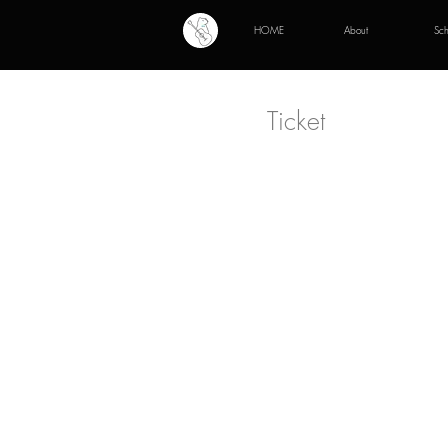
HOME
About
Sc
Ticket