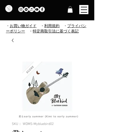
・
お買い物ガイド
・
利用規約
​
・
プライバシ
ーポリシー
・
特定商取引法に基づく表記
SKU： WDMS-Mybluebird02