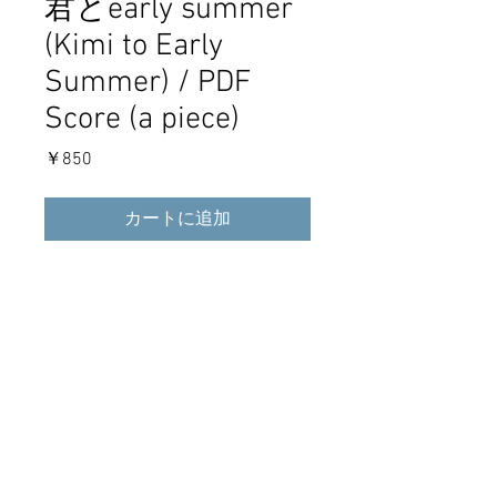
君とearly summer
(Kimi to Early
Summer) / PDF
Score (a piece)
価
￥850
格
カートに追加
3rd full album"My Bluebird"収録の 君と
early summer の単曲楽譜PDFデータで
す。ダウンロード商品です。
Score PDF data of "君とearly summer".
Download sales.