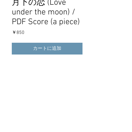
月下の恋 (Love
under the moon) /
PDF Score (a piece)
価
￥850
格
カートに追加
4th full album"Shipmates"収録の 月下の
恋 の単曲楽譜PDFデータです。ダウン
ロード商品です。
PDF score "月下の恋 (Love under the
moon) " from album "Shipmates".
Download sales.