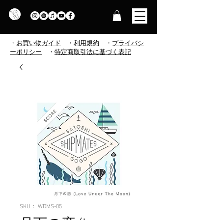
・
お買い物ガイド
・
利用規約
​
・
プライバシ
ーポリシー
・
特定商取引法に基づく表記
SKU： WDMS-05