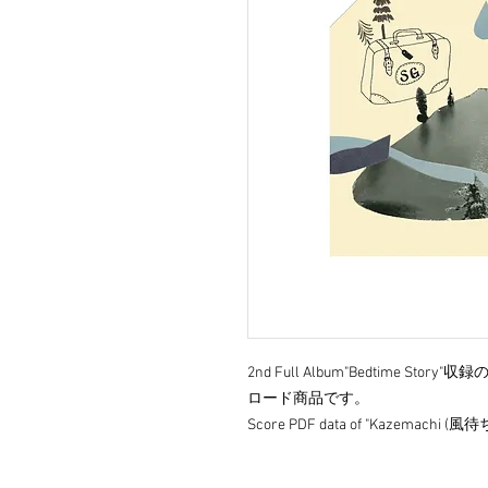
2nd Full Album"Bedtime S
ロード商品です。
Score PDF data of "Kazemachi (風待ち)