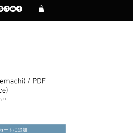
machi) / PDF
ce)
ry11
カートに追加