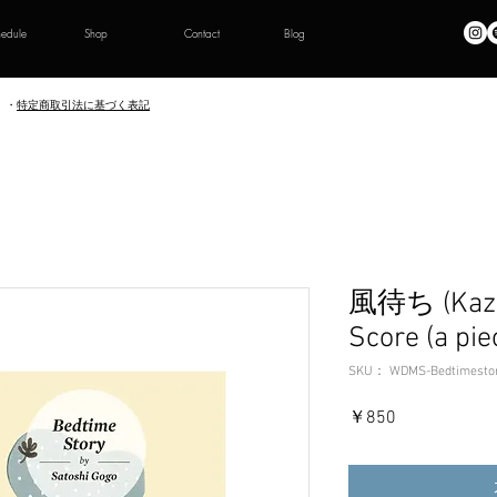
hedule
Shop
Contact
Blog
・
特定商取引法に基づく表記
風待ち (Kaze
Score (a pie
SKU： WDMS-Bedtimesto
価
￥850
格