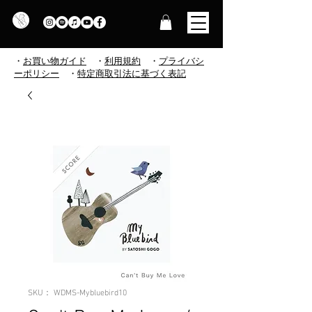
・
お買い物ガイド
・
利用規約
​
・
プライバシ
ーポリシー
・
特定商取引法に基づく表記
SKU： WDMS-Mybluebird10