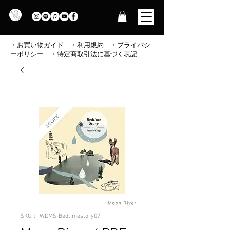
・
お買い物ガイド
・
利用規約
​
・
プライバシ
ーポリシー
・
特定商取引法に基づく表記
SKU： WDMS-Bedtimestory07