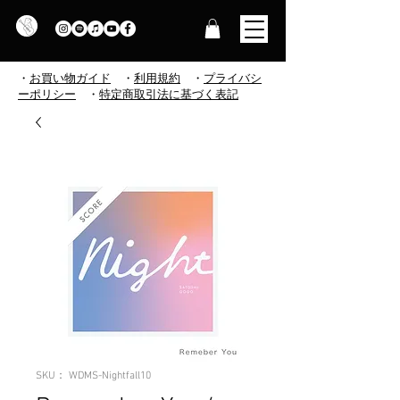
・
お買い物ガイド
・
利用規約
​
・
プライバシ
ーポリシー
・
特定商取引法に基づく表記
SKU： WDMS-Nightfall10