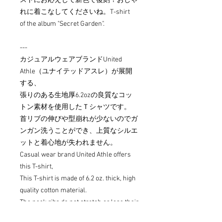
ストにお応えして新色で復刻！おしゃ
れに着こなしてくださいね。T-shirt
of the album "Secret Garden".
---
カジュアルウェアブランドUnited
Athle（ユナイテッドアスレ）が展開
する、
張りのある生地厚6.2ozの良質なコッ
トン素材を使用したＴシャツです。
首リブの伸びや型崩れが少ないのでガ
ンガン洗うことができ、上質なシルエ
ットと着心地が失われません。
Casual wear brand United Athle offers
this T-shirt,
This T-shirt is made of 6.2 oz. thick, high
quality cotton material.
The neck ribs do not stretch or lose their
shape, so you can wash this T-shirt as