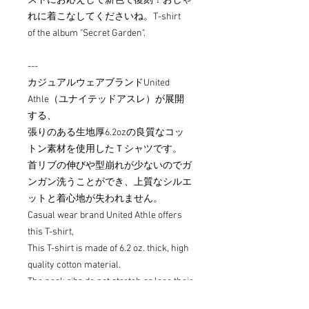
ストにお応えして新色で復刻！おしゃ
れに着こなしてくださいね。T-shirt
of the album "Secret Garden".
---
カジュアルウェアブランドUnited
Athle（ユナイテッドアスレ）が展開
する、
張りのある生地厚6.2ozの良質なコッ
トン素材を使用したＴシャツです。
首リブの伸びや型崩れが少ないのでガ
ンガン洗うことができ、上質なシルエ
ットと着心地が失われません。
Casual wear brand United Athle offers
this T-shirt,
This T-shirt is made of 6.2 oz. thick, high
quality cotton material.
The neck ribs do not stretch or lose their
shape, so you can wash this T-shirt as