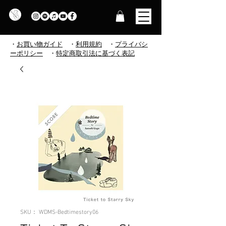
・
お買い物ガイド
・
利用規約
​
・
プライバシ
ーポリシー
・
特定商取引法に基づく表記
SKU： WDMS-Bedtimestory06